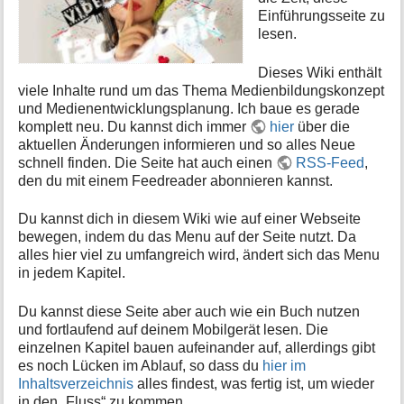
e
Einführungsseite zu
n
lesen.
z
u
Dieses Wiki enthält
r
viele Inhalte rund um das Thema Medienbildungskonzept
S
und Medienentwicklungsplanung. Ich baue es gerade
e
komplett neu. Du kannst dich immer
hier
über die
i
aktuellen Änderungen informieren und so alles Neue
t
schnell finden. Die Seite hat auch einen
RSS-Feed
,
e
den du mit einem Feedreader abonnieren kannst.
Du kannst dich in diesem Wiki wie auf einer Webseite
bewegen, indem du das Menu auf der Seite nutzt. Da
alles hier viel zu umfangreich wird, ändert sich das Menu
in jedem Kapitel.
Du kannst diese Seite aber auch wie ein Buch nutzen
und fortlaufend auf deinem Mobilgerät lesen. Die
einzelnen Kapitel bauen aufeinander auf, allerdings gibt
es noch Lücken im Ablauf, so dass du
hier im
Inhaltsverzeichnis
alles findest, was fertig ist, um wieder
in den „Fluss“ zu kommen.