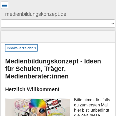
Benutzer-
Werkzeuge
medienbildungskonzept.de
Werkzeuge
Navigationsmenüs
Seitenstatus
Standortanzeiger
Sie
und
befinden
Suche
Seiten-
M
sich
Inhaltsverzeichnis
Werkzeuge
e
hier:
t
Medienbildungskonzept - Ideen
a
i
für Schulen, Träger,
n
Medienberater:innen
f
o
r
Herzlich Willkommen!
m
a
t
Bitte nimm dir - falls
i
du zum ersten Mal
o
hier bist, unbedingt
n
die Zeit, diese